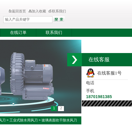
返回首页
加入收藏
联系我们
在线订单
联系我们
在线客服
在线客服1号
电话
手机
18701981385
1
2
风刀
>
工业式除水用风刀
> 玻璃表面吹干除水风刀