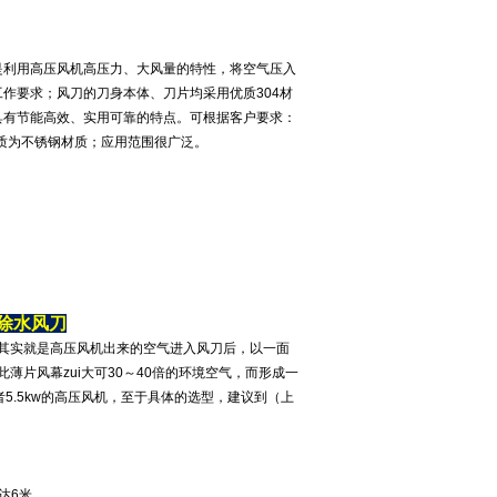
是利用高压风机高压力、大风量的特性，将空气压入
作要求；风刀的刀身本体、刀片均采用优质304材
具有节能高效、实用可靠的特点。可根据客户要求：
质为不锈钢材质；应用范围很广泛。
除水风刀
其实就是高压风机出来的空气进入风刀后，以一面
薄片风幕zui大可30～40倍的环境空气，而形成一
5.5kw的高压风机，至于具体的选型，建议到（上
达6米。