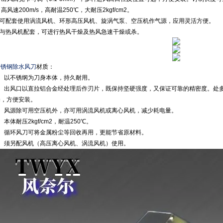
. 高风速200m/s，高耐温250℃，大耐压2kgf/cm2。
4.可配套使用涡流风机、环形高压风机、旋涡气泵、空压机作气源，应用灵活方便。
5.与热风机配套，可进行热风干燥及热风急速干燥或杀。
不锈钢除水风刀
材质：
1、以不锈纲为刀身本体，持久耐用。
2、出风口以直拉铝合金经处理后作刃片，既保持坚硬强度，又保证可靠的精密度。处
择，方便安装。
3、风源除可用空压机外，亦可用涡流风机或离心风机，减少耗电量。
、本体耐压2kgf/cm2，耐温250℃。
5、循环风刀可将金属粉尘等回收再用，更能节省原材料。
6、须另配风机（高压离心风机、涡流风机）使用。