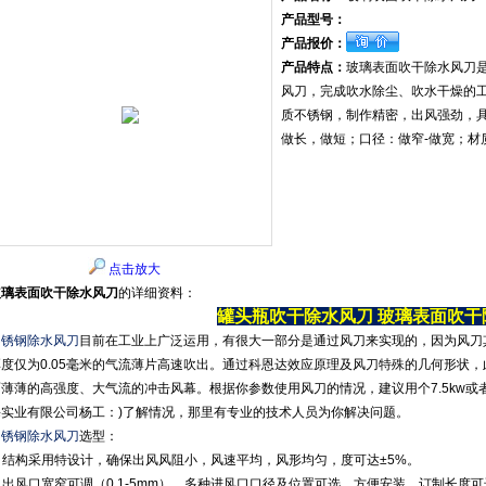
产品型号：
产品报价：
产品特点：
玻璃表面吹干除水风刀
风刀，完成吹水除尘、吹水干燥的工
质不锈钢，制作精密，出风强劲，
做长，做短；口径：做窄-做宽；材
点击放大
玻璃表面吹干除水风刀
的详细资料：
罐头瓶吹干除水风刀
玻璃表面吹干
不锈钢除水风刀
目前在工业上广泛运用，有很大一部分是通过风刀来实现的，因为风刀
厚度仅为0.05毫米的气流薄片高速吹出。通过科恩达效应原理及风刀特殊的几何形状，此
面薄薄的高强度、大气流的冲击风幕。根据你参数使用风刀的情况，建议用个7.5kw或者
海实业有限公司杨工：)了解情况，那里有专业的技术人员为你解决问题。
不锈钢除水风刀
选型：
1. 结构采用特设计，确保出风风阻小，风速平均，风形均匀，度可达±5%。
. 出风口宽窄可调（0.1-5mm），多种进风口口径及位置可选，方便安装。订制长度可