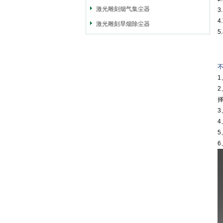
激光雕刻烟气集尘器
3
激光雕刻旱烟除尘器
4