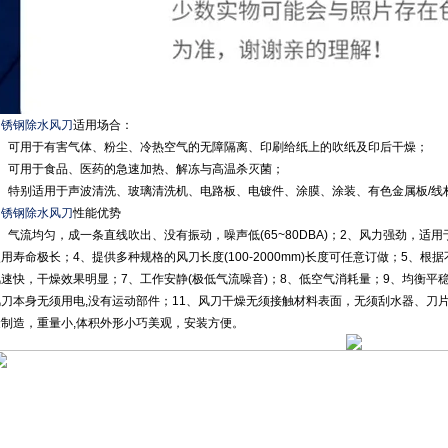
不锈钢除水风刀
适用场合：
1、可用于有害气体、粉尘、冷热空气的无障隔离、印刷给纸上的吹纸及印后干燥；
2、可用于食品、医药的急速加热、解冻与高温杀灭菌；
3、特别适用于声波清洗、玻璃清洗机、电路板、电镀件、涂膜、涂装、有色金属板/线
不锈钢除水风刀
性能优势
、气流均匀，成一条直线吹出、没有振动，噪声低(65~80DBA)；2、风力强劲，适
用寿命极长；4、提供多种规格的风刀长度(100-2000mm)长度可任意订做；5、
风速快，干燥效果明显；7、工作安静(极低气流噪音)；8、低空气消耗量；9、均衡平
风刀本身无须用电,没有运动部件；11、风刀干燥无须接触材料表面，无须刮水器、刀片
金制造，重量小,体积外形小巧美观，安装方便。