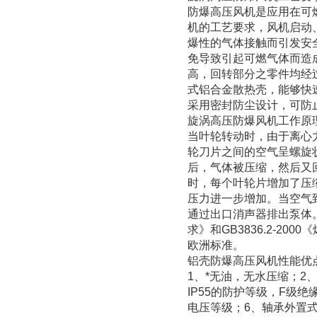
防爆高压风机是应用在可
机的工艺要求，风机启动
爆性的气体接触而引发安
免导致引起可燃气体而造
高，回转部分之零件均经
式铝合金散热壳，能够快
采用密封防尘设计，可防
旋涡高压防爆风机工作原
当叶轮转动时，由于离心
轮刀片之间的空气呈螺旋
后，气体被压缩，然后又
时，每个叶轮片增加了压
压力进一步增加。当空气
通过出口消声器排出泵体。防
求》和GB3836.2-20
欧洲标准。
铝壳防爆高压风机性能优
1、*无油，无水压缩；2
IP55的防护等级，F级
电压等级；6、轴承外置