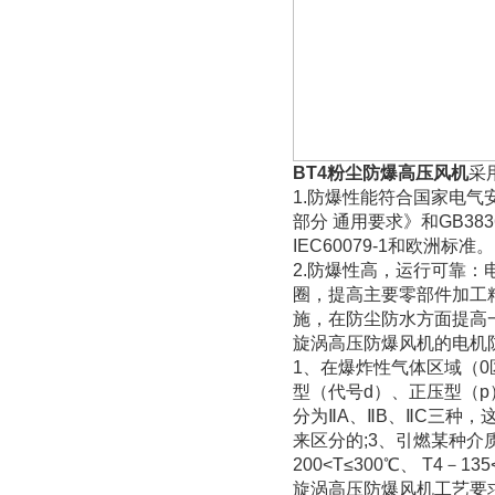
BT4粉尘防爆高压风机
采
1.防爆性能符合国家电气安
部分 通用要求》和GB38
IEC60079-1和欧洲标准。
2.防爆性高，运行可靠：
圈，提高主要零部件加工
施，在防尘防水方面提高
旋涡高压防爆风机的电机
1、在爆炸性气体区域（
型（代号d）、正压型（p
分为ⅡA、ⅡB、ⅡC三种
来区分的;3、引燃某种介质的
200<T≤300℃、 T4－135
旋涡高压防爆风机工艺要