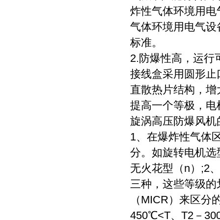
炸性气体环境用电气设
气体环境用电气设备
标准。
2.防爆性高，运行
接线盒采用圆形止
直散热片结构，增
提高一个等极，电
旋涡高压防爆风机
1、在爆炸性气体
分。如旋转电机选
无火花型（n）;2
三种，这些等级的
（MICR）来区分
450℃<T、T2－300