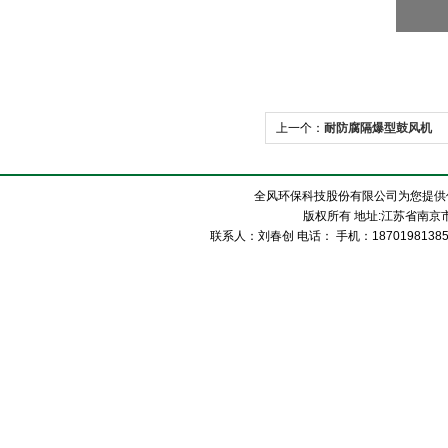
上一个：
耐防腐隔爆型鼓风机
全风环保科技股份有限公司为您提供
版权所有 地址:江苏省南京市
联系人：刘春创 电话： 手机：1870198138