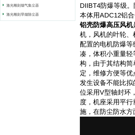
DIIBT4防爆等
激光雕刻烟气集尘器
本体用ADC12铝
激光雕刻旱烟除尘器
铝壳防爆高压风机
机，风机的叶轮、
配置的电机防爆等级
凑，体积小重量轻
构，由于其结构简
定，维修方便等优
发生设备不能比拟
位采用V型轴封环
度，机座采用平行
施，在防尘防水方