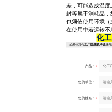
差，可能造成温度
封等属于消耗品，
也须依使用环境（
在使用中若运转不
化工
如果你对
化工厂防爆鼓风机
感兴
产品：
您的单位：
您的姓名：