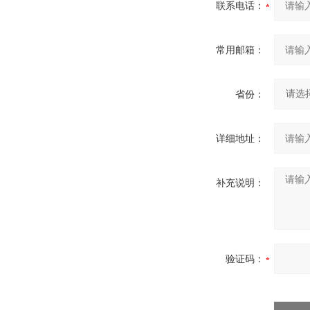
联系电话：
常用邮箱：
省份：
详细地址：
补充说明：
验证码：