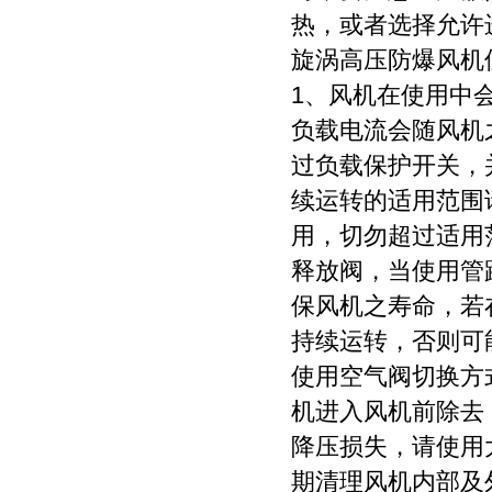
热，或者选择允许
旋涡高压防爆风机
1、风机在使用中
负载电流会随风机
过负载保护开关，
续运转的适用范围
用，切勿超过适用
释放阀，当使用管
保风机之寿命，若
持续运转，否则可
使用空气阀切换方
机进入风机前除去
降压损失，请使用
期清理风机内部及