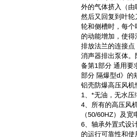
外的气体挤入（由
然后又回复到叶轮
轮和侧槽时，每个
的动能增加，使得
排放法兰的连接点
消声器排出泵体。防
备第1部分 通用要求
部分 隔爆型d》的规
铝壳防爆高压风机
1、*无油，无水
4、所有的高压风机
（50/60HZ）
6、轴承外置式设
的运行可靠性和使