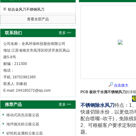
铝合金风刀不锈钢风刀
查看全部产品
全风环保科技股份有限公司
联系我们
更多 >>
公司名称：全风环保科技股份有限公司
地址:江苏省南京市高淳区经济开发区凤山
路5-8号
邮编：211300
电话：
手机: 18701981385
联系人: 刘春创
点击放大
E-mail: 244180272@qq.com
PCB 板吹干水滴不锈钢风刀
的详
推荐产品
更多 >>
不锈钢除水风刀
特点：1
快速切除水份，以更低功
移动式高负压吸尘器
配合喷嘴--吹干)，免除
地坪抛光粉尘吸尘器
2、可根椐客户要求定制
题。
砂轮机金属粉尘集尘器