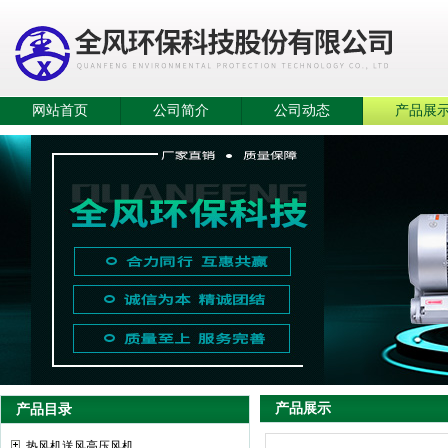
网站首页
公司简介
公司动态
产品展
产品展示
产品目录
热风机送风高压风机