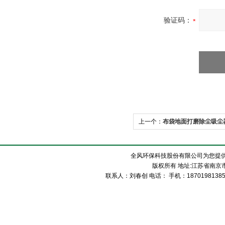
验证码：
上一个：
布袋地面打磨除尘吸尘
全风环保科技股份有限公司为您提
版权所有 地址:江苏省南京市
联系人：刘春创 电话： 手机：1870198138