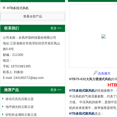
HTB多段式风机
查看全部产品
全风环保科技股份有限公司
联系我们
更多 >>
公司名称：全风环保科技股份有限公司
地址:江苏省南京市高淳区经济开发区凤山
路5-8号
邮编：211300
电话：
手机: 18701981385
联系人: 刘春创
点击放大
E-mail: 244180272@qq.com
HTB75-032大风力透浦式风机
的
HT
推荐产品
更多 >>
HTB多段式鼓风机
的性能参数中，
中压风机的气体流量参数，代表了
移动式高负压吸尘器
力值。 中压风机的效率，是指中
地坪抛光粉尘吸尘器
机的未来发展中，效率值将是研究
HTB多段式鼓风机
优点：
砂轮机金属粉尘集尘器