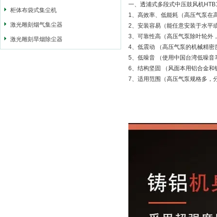
一、透浦式多段式中压鼓风机HTB1
柜体布袋式集尘机
1、高效率、低能耗（高压气泵在
激光雕刻烟气集尘器
2、安装容易（能任意安装于水平
3、可靠性高（高压气泵除叶轮外
激光雕刻旱烟除尘器
4、低震动 （高压气泵的机械精
5、低噪音 （使用中国台湾低噪
6、结构坚固 （风面本用铝合金
7、适用范围（高压气泵规格多，分