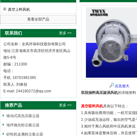
真空上料风机
查看全部产品
全风环保科技股份有限公司
联系我们
更多 >>
公司名称：全风环保科技股份有限公司
地址:江苏省南京市高淳区经济开发区凤山
路5-8号
邮编：211300
电话：
手机: 18701981385
联系人: 刘春创
点击放大
E-mail: 244180272@qq.com
双段抽料高压旋涡风机
的详细资料
推荐产品
更多 >>
真空吸料风机
具有以下特点：
1.具有吸吹两用功能，一机可实
移动式高负压吸尘器
2.少油或无油运转，输出的空气是
地坪抛光粉尘吸尘器
3.相对于离心风机和中压风机来说
4.如果泵体是整体压铸，并且使
砂轮机金属粉尘集尘器