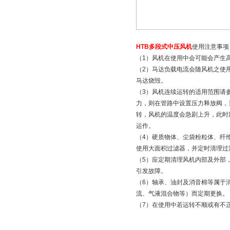
HTB多段式中压风机
使用注意事项
（1）风机在使用中会可能会产生
（2）马达负载电流会随风机之使
马达烧毁。
（3）风机连续运转的适用范围请
力，则在管路中设置压力释放阀，
转，风机的温度会急剧上升，此时
运作。
（4）硬质物体、尘袋粉粒体、纤
使用大面积过滤器，并定时清理过
（5）应定期清理风机内部及外部
引发故障。
（6）轴承、油封及消音棉等属于
流、气液混合物等）而定期更换。
（7）在使用中若运转不顺或有不