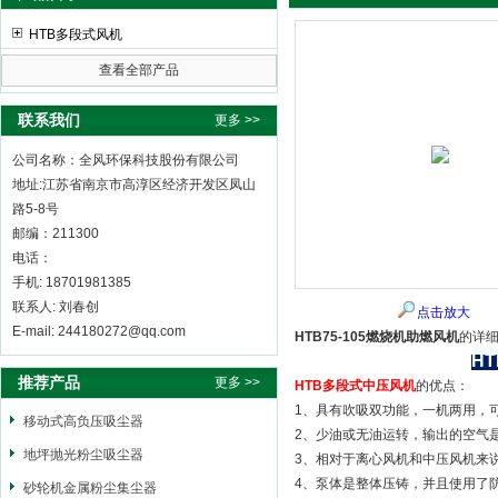
HTB多段式风机
查看全部产品
全风环保科技股份有限公司
联系我们
更多 >>
公司名称：全风环保科技股份有限公司
地址:江苏省南京市高淳区经济开发区凤山
路5-8号
邮编：211300
电话：
手机: 18701981385
联系人: 刘春创
点击放大
E-mail: 244180272@qq.com
HTB75-105燃烧机助燃风机
的详
H
推荐产品
更多 >>
HTB多段式中压风机
的优点
1、具有吹吸双功能，一机两用
移动式高负压吸尘器
2、少油或无油运转，输出的
地坪抛光粉尘吸尘器
3、相对于离心风机和中压风机
4、泵体是整体压铸，并且使用了
砂轮机金属粉尘集尘器