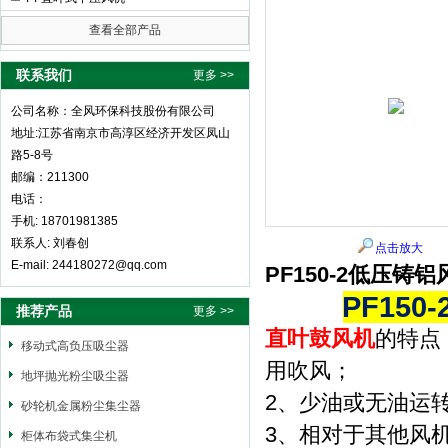
查看全部产品
全风环保科技股份有限公司
联系我们
更多 >>
公司名称：全风环保科技股份有限公司
地址:江苏省南京市高淳区经济开发区凤山
路5-8号
邮编：211300
电话：
手机: 18701981385
联系人: 刘春创
点击放大
E-mail: 244180272@qq.com
PF150-2低压铸铝
PF15
推荐产品
更多 >>
直叶鼓风机
的特点
移动式高负压吸尘器
用吹风；
地坪抛光粉尘吸尘器
2、少油或无油运
砂轮机金属粉尘集尘器
3、相对于其他风
柜体布袋式集尘机