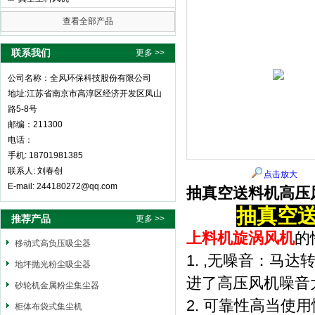
查看全部产品
全风环保科技股份有限公司
联系我们
更多 >>
公司名称：全风环保科技股份有限公司
地址:江苏省南京市高淳区经济开发区凤山
路5-8号
邮编：211300
电话：
手机: 18701981385
联系人: 刘春创
点击放大
E-mail: 244180272@qq.com
抽真空送料机高压
抽真空
推荐产品
更多 >>
上料机旋涡风机
的
移动式高负压吸尘器
1. ,无噪音：
地坪抛光粉尘吸尘器
进了高压风机噪音大
砂轮机金属粉尘集尘器
2. 可靠性高当
柜体布袋式集尘机