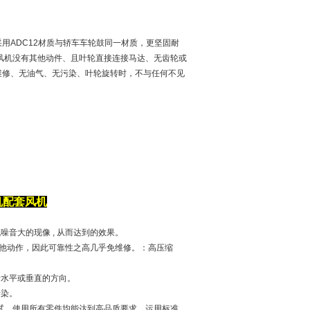
用ADC12材质与轿车车轮鼓同一材质，更坚固耐
风机没有其他动件、且叶轮直接连接马达、无齿轮或
维修、无油气、无污染、叶轮旋转时，不与任何不见
机配套风机
噪音大的现像 , 从而达到的效果。
其他动作，因此可靠性之高几乎免维修。：高压缩
于水平或垂直的方向。
污染。
器测试，使用所有零件均能达到高品质要求，运用标准