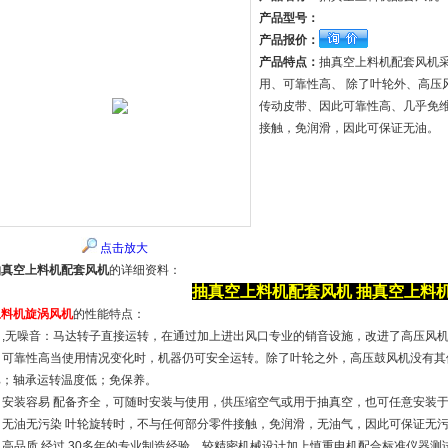
产品型号：
产品报价：
产品特点：
抽真空上料机配套风机采
用、可靠性高、 除了叶轮外、高压
传动皮带、因此可靠性高、几乎免
接触，免润滑，因此可保证无油。
点击放大
抽真空上料机配套风机
的详细资料：
抽真空上料机配套风机
抽真空上料
上料机旋涡风机
的性能特点：
. ,无噪音：马达转子直接运转，在通过加上进出风口专业的销音设施，改进了高压风机
2. 可靠性高当使用情况变化时，机器仍可安全运转。除了叶轮之外，高压鼓风机没有
比；轴承运转温度低；免保养。
3. 安装容易 配备齐全，可随时安装与使用，供压缩空气或用于抽真空，也可任意安装
4. 无油无污染 叶轮旋转时，不与任何部分零件接触，免润滑，无油气，因此可保证无
5. 高品质 经过 30多年的专业制造经验，较精密机械设计加上慎重电机配合标准仪