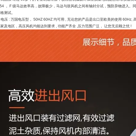
ip54 ， F 级马达效率高，故障极少，马达与鼓风机之间有轴封分试，预防异物进入
严格测试。
. 电压 : 万国电压型， 50HZ 60HZ 均可用 , 无论您的产品是出口至欧美的使用 60Hz,
家及地区，高压风机均能达到要求 , 功能产齐全 ,压力范围广泛， 让您无后顾之忧 !