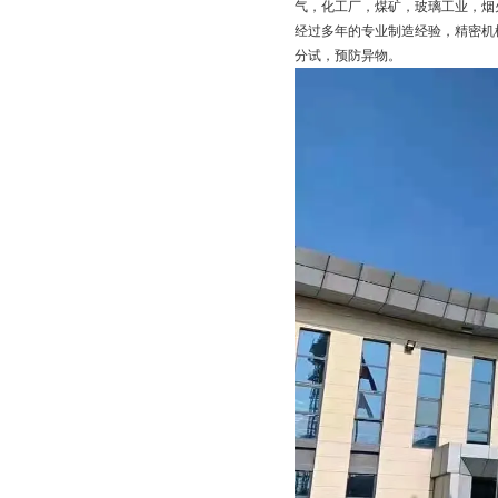
气，化工厂，煤矿，玻璃工业，烟
经过多年的专业制造经验，精密机
分试，预防异物。