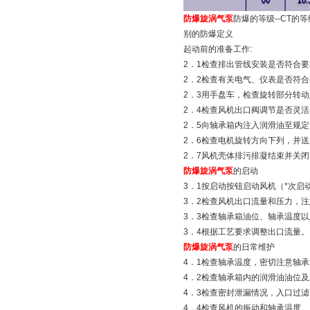
防爆旋涡气泵
防爆的等级--CT的
别的防爆定义
起动前的准备工作:
2．1检查排出管线安装是否符合
2．2检查有关电气、仪表是否符
2．3用手盘车，检查旋转部分转
2．4检查风机出口阀调节是否灵
2．5向轴承箱内注入润滑油至规定油位
2．6检查电机旋转方向下列，并
2．7风机壳体排污排凝结束并关
防爆旋涡气泵
的启动
3．1按启动按钮启动风机（*次
3．2检查风机出口流量和压力，
3．3检查轴承箱油位、轴承温度
3．4根据工艺要求调整出口流量。
防爆旋涡气泵
的日常维护
4．1检查轴承温度，密切注意轴
4．2检查轴承箱内的润滑油油位
4．3检查密封泄漏情况，入口过
4．4检查风机的振动和轴承温度。