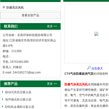
防爆高压风机
查看全部产品
全风环保科技股份有限公司
联系我们
更多 >>
公司名称：全风环保科技股份有限公司
地址:江苏省南京市高淳区经济开发区凤山
路5-8号
邮编：211300
电话：
手机: 18701981385
联系人: 刘春创
点击放大
E-mail: 244180272@qq.com
CT4气体防爆旋涡气泵
的详细资料
推荐产品
更多 >>
防爆气体高压风机
采用隔爆外壳把
都会产生某些可燃性物质。煤矿井
移动式高负压吸尘器
质。氧气：空气中的氧气是无处不
地坪抛光粉尘吸尘器
等不可避免，尤其当仪表、电气发
时，若存在爆炸源，将会发生爆炸
砂轮机金属粉尘集尘器