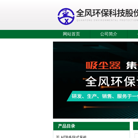
网站首页
公司简介
产品目录
HTB多段式风机