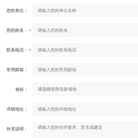
您的单位：
您的姓名：
联系电话：
常用邮箱：
省份：
详细地址：
补充说明：