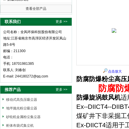
查看全部产品
全风环保科技股份有限公司
联系我们
更多 >>
公司名称：全风环保科技股份有限公司
地址:江苏省南京市高淳区经济开发区凤山
路5-8号
邮编：211300
电话：
手机: 18701981385
联系人: 刘春创
点击放大
E-mail: 244180272@qq.com
防腐防爆粉尘高压
防腐防
推荐产品
更多 >>
防爆旋涡鼓风机
适
移动式高负压吸尘器
Ex--DIICT4
地坪抛光粉尘吸尘器
煤矿井下非采掘工
砂轮机金属粉尘集尘器
Ex-DIICT4适
柜体布袋式集尘机