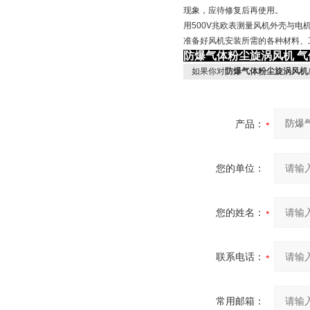
现象，应待修复后再使用。
用500V兆欧表测量风机外壳与电
准备好风机安装所需的各种材料、
防爆气体粉尘旋涡风机
气
如果你对
防爆气体粉尘旋涡风机
产品：
您的单位：
您的姓名：
联系电话：
常用邮箱：