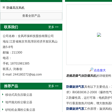
防爆高压风机
查看全部产品
全风环保科技股份有限公司
联系我们
更多 >>
公司名称：全风环保科技股份有限公司
地址:江苏省南京市高淳区经济开发区凤山
路5-8号
邮编：211300
电话：
手机: 18701981385
联系人: 刘春创
点击放大
E-mail: 244180272@qq.com
易燃易爆气体防爆风机
的详细资料
推荐产品
更多 >>
防爆旋涡气泵
具有以下主要优点：1
求》和GB3836.2-2000《爆
移动式高负压吸尘器
2.防爆性高，运行可靠：电机防护
地坪抛光粉尘吸尘器
平行垂直散热片结构，增大散热面
防爆旋涡气泵
工作原理：漩涡风机
砂轮机金属粉尘集尘器