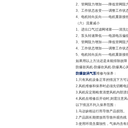
2、管网阻力增加——降低管
3、工作状态改变——调整工
4、电机转向反向——电机重
（六）流量减小
1、进出口气过滤网堵塞——
2、泵头转速降低——电源电压
3、管网阻力增加——降低管
4、工作状态增加——调整工
5、电机转向反向——电机重新接
如果用以上方法还是未能排除故障
防爆鼓风机-防爆吹风机-防爆离
防爆旋涡气泵
维修与保养：
1.只有风机设备正常的情况下方可
2.风机维修和保养时必须先切断电
3.风机应定期检查清楚风机内部渍
4.风机在维修后开动时,则需注意
以下情况不列入保养范围：
1.马达缺相运行而导致产品损毁。
2.产品因长期摆放而导致外观伤残
3.使用环境含腐蚀性，气体内含