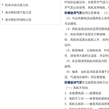
叶轮的边缘运动，在那里空气进入
柜体布袋式集尘机
开气泵以供使用。风机采用电机，
激光雕刻烟气集尘器
防爆旋涡气泵
使用注意事项：（1
（2）马达负载电流会随风机之使
激光雕刻旱烟除尘器
马达烧毁。
（3）风机连续运转的适用范围请
力，则在管路中设置压力释放阀，
转，风机的温度会急剧上升，此时
运作。
（4）硬质物体、尘袋粉粒体、纤
失，请使用大面积过滤器，并定时
（5）应定期清理风机内部及外部
故障。
（6）轴承、油封及消音器等属于
流、气液混合物等）而定期更换。
防爆旋涡气泵
常见故障及排除
（一）风机不转动
1、未接通电源——接通电源
2、电机不工作——检查电机接线
3、风机头损坏——修复风机