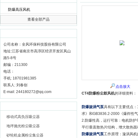
防爆高压风机
查看全部产品
全风环保科技股份有限公司
联系我们
更多 >>
公司名称：全风环保科技股份有限公司
地址:江苏省南京市高淳区经济开发区凤山
路5-8号
邮编：211300
电话：
手机: 18701981385
联系人: 刘春创
点击放大
E-mail: 244180272@qq.com
CT4防爆粉尘鼓风机
的详细资料：
推荐产品
更多 >>
防爆旋涡气泵
具有以下主要优点：1
求》和GB3836.2-2000《爆
移动式高负压吸尘器
2.防爆性高，运行可靠：电机防护
地坪抛光粉尘吸尘器
平行垂直散热片结构，增大散热面
防爆旋涡气泵
工作原理：漩涡风机
砂轮机金属粉尘集尘器