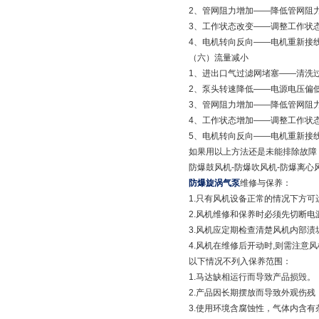
2、管网阻力增加——降低管
3、工作状态改变——调整工
4、电机转向反向——电机重
（六）流量减小
1、进出口气过滤网堵塞——
2、泵头转速降低——电源电压
3、管网阻力增加——降低管
4、工作状态增加——调整工
5、电机转向反向——电机重新接
如果用以上方法还是未能排除故障
防爆鼓风机-防爆吹风机-防爆离
防爆旋涡气泵
维修与保养：
1.只有风机设备正常的情况下方可
2.风机维修和保养时必须先切断电
3.风机应定期检查清楚风机内部渍
4.风机在维修后开动时,则需注意
以下情况不列入保养范围：
1.马达缺相运行而导致产品损毁。
2.产品因长期摆放而导致外观伤残
3.使用环境含腐蚀性，气体内含