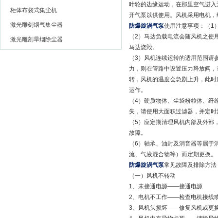
叶轮的边缘运动，在那里空气进入
柜体布袋式集尘机
开气泵以供使用。风机采用电机，
激光雕刻烟气集尘器
防爆旋涡气泵
使用注意事项：（1
（2）马达负载电流会随风机之使
激光雕刻旱烟除尘器
马达烧毁。
（3）风机连续运转的适用范围请
力，则在管路中设置压力释放阀，
转，风机的温度会急剧上升，此时
运作。
（4）硬质物体、尘袋粉粒体、纤
失，请使用大面积过滤器，并定时
（5）应定期清理风机内部及外部
故障。
（6）轴承、油封及消音器等属于
流、气液混合物等）而定期更换。
防爆旋涡气泵
常见故障及排除
（一）风机不转动
1、未接通电源——接通电源
2、电机不工作——检查电机接线
3、风机头损坏——修复风机