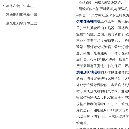
--提供B级、F级绝缘等级制造.
柜体布袋式集尘机
--预设置的出轴密封装置,与变速
激光雕刻烟气集尘器
--符合IEC尺寸标准及IM安全结构
烘箱加长轴电机
工作原理：热风循
激光雕刻旱烟除尘器
关）带动风轮经由加热器，而将热
温度均匀性。当因开关门动作引起
本公司主要产品：长轴电机，可程
验箱、氙灯老化试验箱、紫外灯老
造、销售、维修服务于一体，在试
靠性高。公司以“技术进步、质量*"
产品质量有了更进一步的保证。产
烘箱加长轴电机
的工作原理箱体的
的放大与设定值进行比较得到PID
体处于升温除湿阶段。当温度达到设
时，关闭进风机和排风碟阀。通过
输出信号给PLC，PLC输出全闭
仪输出控制信号给PLC，PLC输出
序的运行，铂电阻PT 100测试
PLC程序正 常运行。当实际温度
设定值。