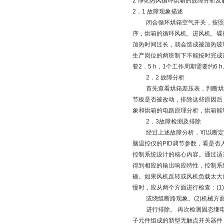
2 净化热风循环烘箱的故障分析及
2．1 故障现象描述
闭合循环烘箱空气开关，按照该烘
序，烘箱的循环风机、进风机、碟
加热时间过长，就会造成被加热玻
生产岗位的两班制下不能按时完成
要2．5 h，1个工作周期需要约6 h
2．2 故障分析
首先查看烘箱差压表，判断烘箱
节板是否被改动，排除这些原因后
象和烘箱的电路原理分析，烘箱能够
2．3故障检测及排除
经过上述故障分析，可以断定控制
脑温控仪的PID调节参数，看是
控制系统设计的核心内容。通过适
得到相应的输出响应特性，控制系
确。如果风机反转或风机负载太大
慢时，应从两个方面进行检查：(1
或绕组断路现象。(2)机械方面
进行排除。 再次检测固态继电器和加
子元件组成的新型无触点开关器件