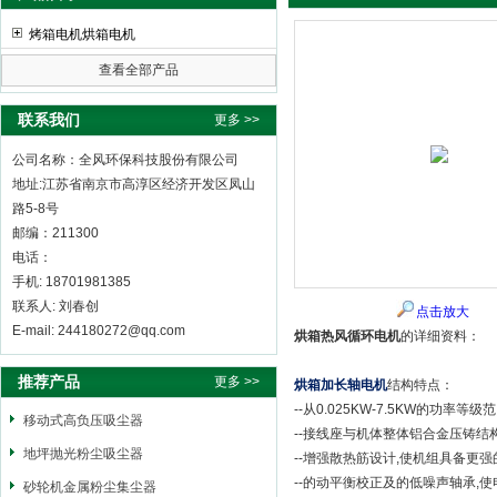
烤箱电机烘箱电机
查看全部产品
全风环保科技股份有限公司
联系我们
更多 >>
公司名称：全风环保科技股份有限公司
地址:江苏省南京市高淳区经济开发区凤山
路5-8号
邮编：211300
电话：
手机: 18701981385
联系人: 刘春创
点击放大
E-mail: 244180272@qq.com
烘箱热风循环电机
的详细资料：
推荐产品
更多 >>
烘箱加长轴电机
结构特点：
--从0.025KW-7.5KW的功率等级
移动式高负压吸尘器
--接线座与机体整体铝合金压铸结构,
地坪抛光粉尘吸尘器
--增强散热筋设计,使机组具备更
--的动平衡校正及的低噪声轴承,使
砂轮机金属粉尘集尘器