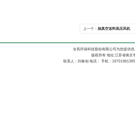
上一个：
抽真空送料高压风机
全风环保科技股份有限公司为您提供优
版权所有 地址:江苏省南京市
联系人：刘春创 电话： 手机：1870198138