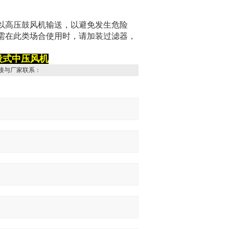
该以高压鼓风机输送，以避免发生危险
必需在此类场合使用时，请加装过滤器，
段式中压风机
接与厂家联系：