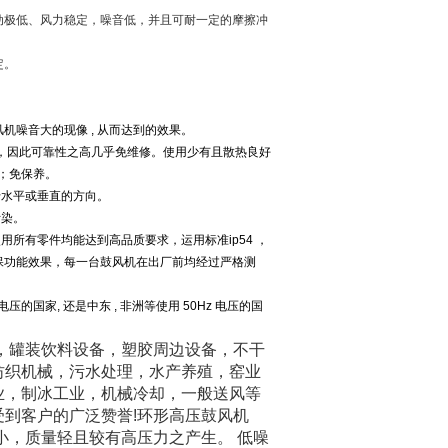
动极低、风力稳定，噪音低，并且可耐一定的摩擦冲
稳定。
风机噪音大的现像 , 从而达到的效果。
作，因此可靠性之高几乎免维修。使用少有且散热良好
；免保养。
于水平或垂直的方向。
污染。
用所有零件均能达到高品质要求，运用标准ip54 ，
保功能效果，每一台鼓风机在出厂前均经过严格测
高电压的国家, 还是中东 , 非洲等使用 50Hz 电压的国
，罐装饮料设备，塑胶周边设备，不干
纺织机械，污水处理，水产养殖，窑业
业，制冰工业，机械冷却，一般送风等
到客户的广泛赞誉!环形高压鼓风机
小，质量轻且较有高压力之产生。 低噪