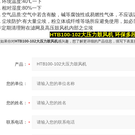
2. 环境温度:40℃一下
3. 相对湿度:80%一下
4. 空气品质:空气中若含有酸，碱等腐蚀性或易燃性气体，不应
5. 尘埃防护:有大量尘埃，粉立体或纤维等场所应避免使用，如
并定期清理附在滤网及高压鼓风机内部之尘埃
HTB100-102大压力鼓风机
环保多
如果你对
HTB100-102大压力鼓风机
感兴趣，想了解更详细的产品信息，填写下表直
产品：
您的单位：
您的姓名：
联系电话：