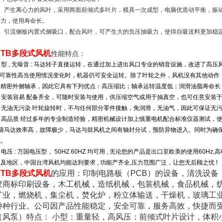
6、产生离心力的风叶，采用两面前倾式多叶片，模具一次成型，电脑优质动平衡，振
击力，使用寿命长。
7、引流侧板内置式侧吸口，配合风叶，可产生大的负压抽吸力，使得自吸送料更加
HTB多段式风机
性能特点：
. 型 , 无噪音 : 马达转子直接运转，在通过加上进出风口专业的销音设施，改进了高压
2.可靠性高当使用情况变化时，机器仍可安全运转。除了叶轮之外，风机没有其他动
的精密外侧轴承，因此它具有下列优点：高压缩比；轴承运转温度低；润滑油脂寿命长
3. 安装容易 配备齐全，可随时安装与使用，供压缩空气或用于抽真空，也可任意安装
4. 无油无污染 叶轮旋转时，不与任何部分零件接触，免润滑，无油气，因此可保证无
5. 高品质 经过多年的专业制造经验，精密机械设计加上慎重电机配合标准仪器测试，使
F级马达效率高，故障极少，马达与鼓风机之间有轴封分试，预防异物进入。同时为确
试。
. 电压 : 万国电压型， 50HZ 60HZ 均可用 , 无论您的产品是出口至欧美的使用60Hz,
及地区，中国台湾风机均能达到要求 , 功能产齐全,压力范围广泛，让您无后顾之忧 !
HTB多段式风机
的应用：印制电路板（PCB）的设备，清洗设备
胶商标印刷设备，木工机械，造纸机械，包装机械，食品机械，
矿业，燃烧机，集尘机，焚化炉，粉立体输送，干燥机，玻璃工
种种行业。公司因产品性能稳定，安全可靠，服务高效，快捷而受
（风泵）特点： 小型：重量轻，高风压：前倾式叶片设计，体积