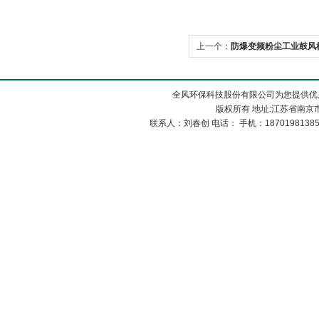
上一个：
防爆变频粉尘工业鼓风
全风环保科技股份有限公司为您提供优
版权所有 地址:江苏省南京市
联系人：刘春创 电话： 手机：1870198138