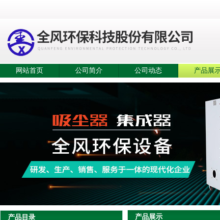
网站首页
公司简介
公司动态
产品展
产品展示
产品目录