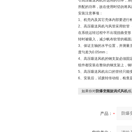
引高压吸送风机所选用的功率，系
所配的功率，故在使用时切勿将风
安装注意事项：
1、机壳内及其它壳体内部要进行
2、高压吸送风机与风管采用软管
在系统运转过程中不出现扭曲变形
转时被吸入，减少帆布软管的截面
3、保证主轴的水平位置，并测量主
度匀差为0.05mm；
4、高压吸送风机的钢支架必须固
组件都安装在整块的钢支架上，钢
5、高压吸送风机出口的管径只能
6、安装后，试拨转传动组，检查
如果你对
防爆变频旋涡式风机
感
产品：