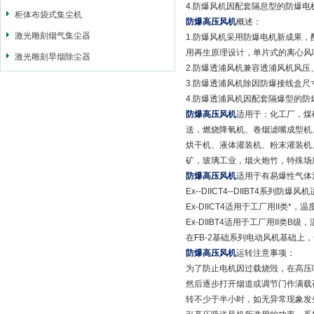
4.防爆风机因配套隔息型的防爆电机
柜体布袋式集尘机
防爆高压风机
概述：
激光雕刻烟气集尘器
1.防爆风机采用防爆电机新成果
用再生原理设计，单片式的离心风
激光雕刻旱烟除尘器
2.防爆透浦风机兼容透浦风机风
3.防爆透浦风机除因防爆接线盒
4.防爆透浦风机因配套隔爆型的防爆
防爆高压风机
适用于：化工厂，煤
送，燃烧降氧机、卷烟滤嘴成型机
烘干机、液体灌装机、粉末灌装机
矿，玻璃工业，烟火炮竹，特殊场
防爆高压风机
适用于有易爆性气体
Ex--DIICT4--DIIBT4
Ex-DIICT4适用于工厂用II类
Ex-DIIBT4适用于工厂用II类
在FB-2基础系列电动风机基础上，
防爆高压风机
运转注意事项：
为了防止电机因过载烧毁，在高压
然后逐步打开烟道或调节门作满载
转不少于半小时，如无异常现象发