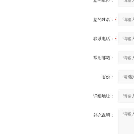
您的单位：
您的姓名：
联系电话：
常用邮箱：
省份：
详细地址：
补充说明：