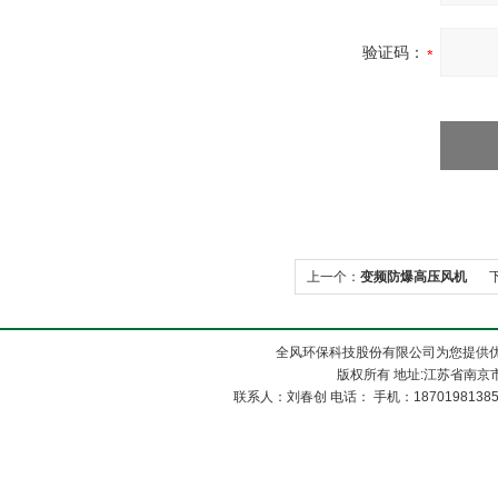
验证码：
上一个：
变频防爆高压风机
全风环保科技股份有限公司为您提供
版权所有 地址:江苏省南京市
联系人：刘春创 电话： 手机：1870198138