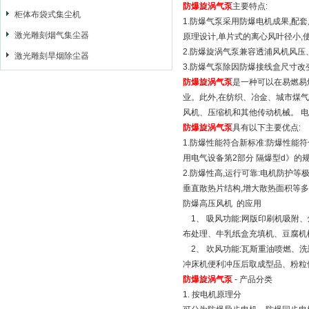
防爆旋涡气泵
主要特点:
柜体布袋式集尘机
1.防爆气泵采用防爆电机成果,
激光雕刻烟气集尘器
原理设计,单片式的离心风叶径小,使
2.防爆旋涡气泵兼容透浦风机风压
激光雕刻旱烟除尘器
3.防爆气泵除因防爆接线盒尺寸改
防爆旋涡气泵
是一种可以在易燃易
业。此外,在纺织、冶金、城市煤
风机、压缩机和其他传动机械。 
防爆旋涡气泵
具有以下主要优点:
1.防爆性能符合新标准:防爆性能符合G
用电气设备第2部分 隔爆型d》的规定
2.防爆性高,运行可靠:电机防护等
垂直散热片结构,增大散热面积等多
防爆高压风机 的应用
1、 吸风功能:网版印刷机吸附
布处理、牛乳纸盒充填机、豆腐机
2、 吹风功能:瓦斯重油喷燃、
冲床机便利冲压后取成型品、粉粒
防爆旋涡气泵
- 产品分类
1. 按电机原理分