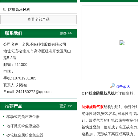
防爆高压风机
查看全部产品
全风环保科技股份有限公司
联系我们
更多 >>
公司名称：全风环保科技股份有限公司
地址:江苏省南京市高淳区经济开发区凤山
路5-8号
邮编：211300
电话：
手机: 18701981385
联系人: 刘春创
点击放大
E-mail: 244180272@qq.com
CT4粉尘防爆鼓风机
的详细资料：
推荐产品
更多 >>
防爆旋涡气泵
结构说明1、特殊叶
绝缘性能强,安装容易, 可靠性高,
移动式高负压吸尘器
计。旋涡气泵的叶轮边缘带有多个
地坪抛光粉尘吸尘器
被快速叠加，便形成了高压或高力
速叠加，便形成了高压或高吸力。
砂轮机金属粉尘集尘器