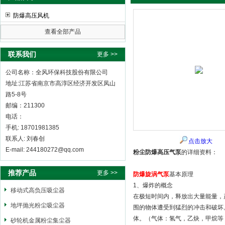
防爆高压风机
查看全部产品
全风环保科技股份有限公司
联系我们
更多 >>
公司名称：全风环保科技股份有限公司
地址:江苏省南京市高淳区经济开发区凤山
路5-8号
邮编：211300
电话：
手机: 18701981385
联系人: 刘春创
点击放大
E-mail: 244180272@qq.com
粉尘防爆高压气泵
的详细资料：
推荐产品
更多 >>
防爆旋涡气泵
基本原理
1、爆炸的概念
移动式高负压吸尘器
在极短时间内，释放出大量能量，
地坪抛光粉尘吸尘器
围的物体遭受到猛烈的冲击和破坏
体。（气体：氢气，乙炔，甲烷等
砂轮机金属粉尘集尘器