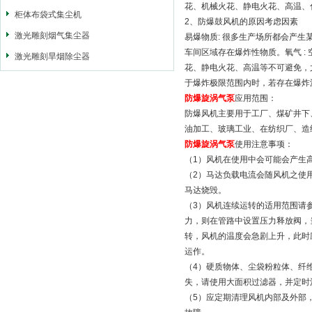
花、机械火花、静电火花、高温、
柜体布袋式集尘机
2、防爆鼓风机的原因考虑因素
激光雕刻烟气集尘器
易爆物质: 很多生产场所都会产生
车间区域存在爆炸性物质。氧气 :
激光雕刻旱烟除尘器
花、静电火花、高温等不可避免，
于爆炸极限范围内时，若存在爆炸
防爆旋涡气泵
应用范围：
防爆风机主要用于工厂、煤矿井下
油加工、玻璃工业、在纺织厂、造
防爆旋涡气泵
使用注意事项：
（1）风机在使用中会可能会产生
（2）马达负载电流会随风机之使
马达烧毁。
（3）风机连续运转的适用范围请
力，则在管路中设置压力释放阀，
转，风机的温度会急剧上升，此时
运作。
（4）硬质物体、尘袋粉粒体、纤
失，请使用大面积过滤器，并定时
（5）应定期清理风机内部及外部