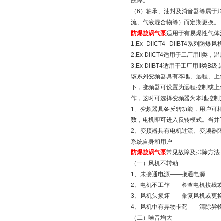
故障。
（6）轴承、油封及消音器等属于
流、气液混合物等）而定期更换。
防爆旋涡气泵
适用于有易爆性气体
1,Ex--DIICT4--DIIB
2,Ex-DIICT4适用于工厂用II
3,Ex-DIIBT4适用于工厂用II类
该系列变频器具有本地、远程、上
下，变频器可设置为远程控制或上
作，这时可选择变频器为本地控制
1、变频器具备反转功能，用户可
数，电机即可进入反转模式。当井
2、变频器具有电机过流、变频器
系统自身和用户
防爆旋涡气泵
常见故障及排除
（一）风机不转动
1、未接通电源——接通电源
2、电机不工作——检查电机接线
3、风机头损坏——修复风机
4、风机中有异物卡死——清
（二）噪音增大