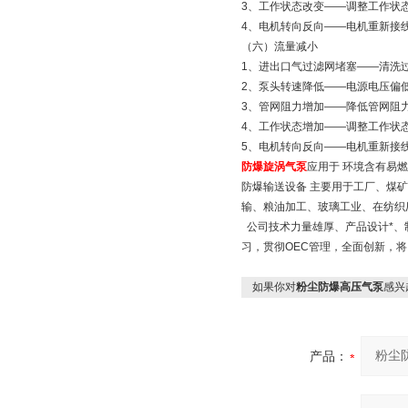
3、工作状态改变——调整工
4、电机转向反向——电机重
（六）流量减小
1、进出口气过滤网堵塞——
2、泵头转速降低——电源电压
3、管网阻力增加——降低管
4、工作状态增加——调整工
5、电机转向反向——电机重新接
防爆旋涡气泵
应用于 环境含有易
防爆输送设备 主要用于工厂、煤
输、粮油加工、玻璃工业、在纺织
公司技术力量雄厚、产品设计*、制
习，贯彻OEC管理，全面创新，
如果你对
粉尘防爆高压气泵
感兴
产品：